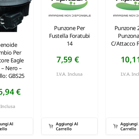
Punzone Per
Punzone 2
Fustella Foratubi
Punzona
14
C/attacco Fi
lenoide
mbio Per
7,59
€
10,1
atore Eagle
 – Nero –
I.V.A. Inclusa
I.V.A. In
lo: GBS25
6,94
€
. Inclusa
ungi Al
Aggiungi Al
Aggiungi 
ello
Carrello
Carrello