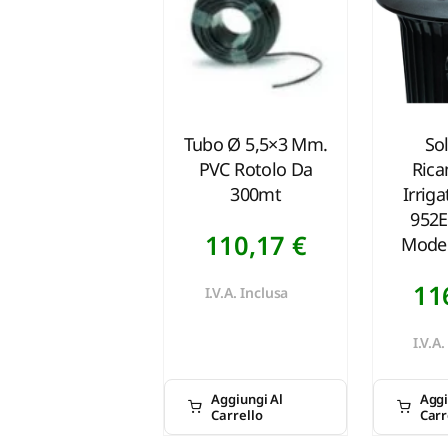
Tubo Ø 5,5×3 Mm.
So
PVC Rotolo Da
Rica
300mt
Irrig
952E
110,17
€
Model
11
I.V.A. Inclusa
I.V.A
Aggiungi Al
Aggi
Carrello
Carr