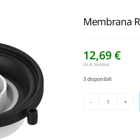
Membrana RP
12,69
€
I.V.A. Inclusa
3 disponibili
Membrana
RPE
seconda
serie