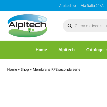
Salta
Alpitech srl – Via Italia 21
al
contenuto
Products
search
Home
Alpitech
Catalogo
Home
»
Shop
»
Membrana RPE seconda serie