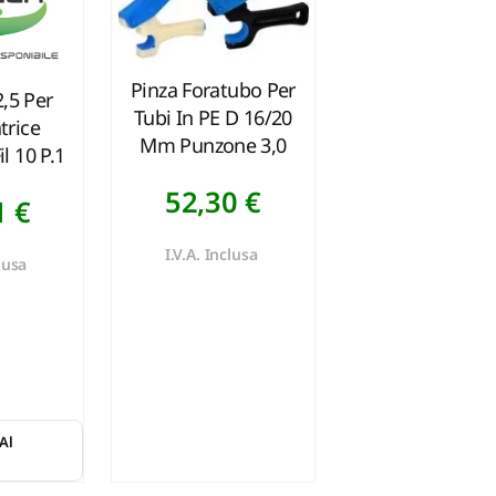
Pinza Foratubo Per
,5 Per
Tubi In PE D 16/20
trice
Mm Punzone 3,0
l 10 P.1
52,30
€
1
€
I.V.A. Inclusa
clusa
Al