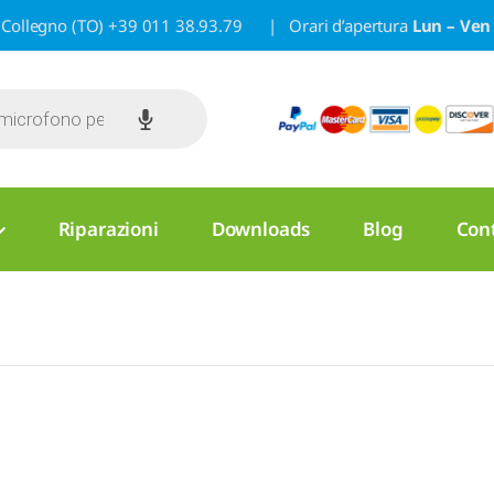
/A – Collegno (TO) +39 011 38.93.79 | Orari d’apertura
Lun – Ven 
Riparazioni
Downloads
Blog
Cont